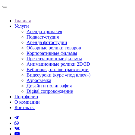
Главная
Услуги
Аренда хромакея
Подкаст-студия
Аренда фотостудии
Обзорные ролики товаров
Корпоративные фильмы
Презентационные фильмы
Анимационные ролики 2D/3D
Вебинары, on-line трансляции
Видеоуроки (курс «под ключ»)
Аэросъёмка
Дизайн и полиграфия
Digital сопровождение
Портфолио
О компании
Контакты