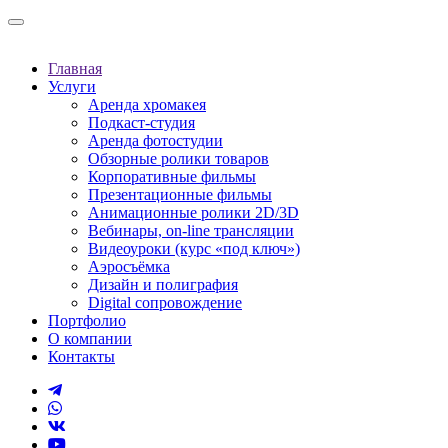
Главная
Услуги
Аренда хромакея
Подкаст-студия
Аренда фотостудии
Обзорные ролики товаров
Корпоративные фильмы
Презентационные фильмы
Анимационные ролики 2D/3D
Вебинары, on-line трансляции
Видеоуроки (курс «под ключ»)
Аэросъёмка
Дизайн и полиграфия
Digital сопровождение
Портфолио
О компании
Контакты